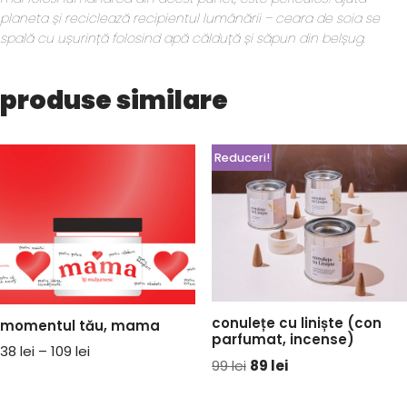
planeta și reciclează recipientul lumânării – ceara de soia se
spală cu ușurință folosind apă călduță și săpun din belșug.
produse similare
Reduceri!
conulețe cu liniște (con
momentul tău, mama
parfumat, incense)
38
lei
–
109
lei
99
lei
89
lei