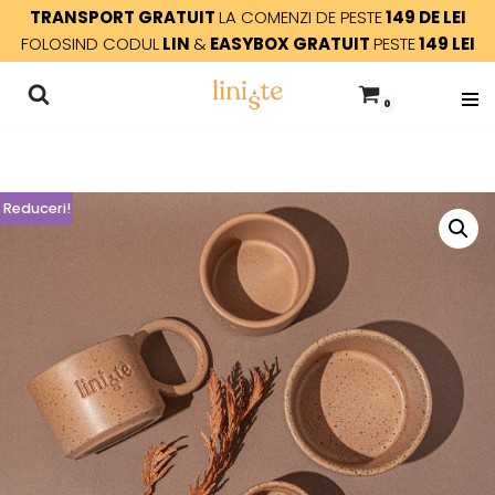
TRANSPORT GRATUIT
LA COMENZI DE PESTE
149 DE LEI
FOLOSIND CODUL
LIN
&
EASYBOX GRATUIT
PESTE
149 LEI
Sari
la
0
conținut
Reduceri!