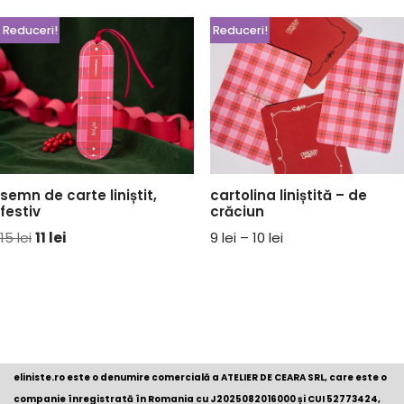
Reduceri!
Reduceri!
semn de carte liniștit,
cartolina liniștită – de
festiv
crăciun
15
lei
11
lei
9
lei
–
10
lei
eliniste.ro este o denumire comercială a ATELIER DE CEARA SRL, care este o
companie înregistrată în Romania cu
J2025082016000
și CUI 52773424,