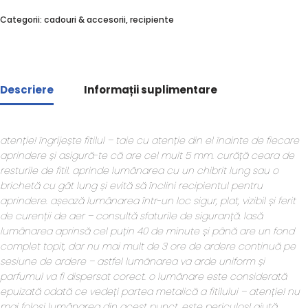
Categorii:
cadouri & accesorii
,
recipiente
Descriere
Informații suplimentare
atenție! îngrijește fitilul – taie cu atenție din el înainte de fiecare
aprindere și asigură-te că are cel mult 5 mm. curăță ceara de
resturile de fitil. aprinde lumânarea cu un chibrit lung sau o
brichetă cu gât lung și evită să înclini recipientul pentru
aprindere. așează lumânarea într-un loc sigur, plat, vizibil și ferit
de curenții de aer – consultă sfaturile de siguranță. lasă
lumânarea aprinsă cel puțin 40 de minute și până are un fond
complet topit, dar nu mai mult de 3 ore de ardere continuă pe
sesiune de ardere – astfel lumânarea va arde uniform și
parfumul va fi dispersat corect. o lumânare este considerată
epuizată odată ce vedeți partea metalică a fitilului – atenție! nu
mai folosi lumânarea din acest punct, este periculos! ajută