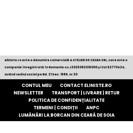
eliniste.ro este o denumire comercială a ATELIER DE CEARA SRL, care este o
companie înregistrată în Romania cu
J2025082016000
și CUI 52773424,
având sediul social pe Bd. 21 Dec. 1989, nr 20
CONTUL MEU
CONTACT ELINISTE.RO
NEWSLETTER
TRANSPORT | LIVRARE | RETUR
POLITICA DE CONFIDENȚIALITATE
TERMENI | CONDIȚII
ANPC
LUMÂNĂRI LA BORCAN DIN CEARĂ DE SOIA
Neve
| Propulsată de
WordPress