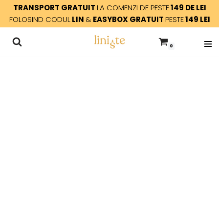
TRANSPORT GRATUIT
LA COMENZI DE PESTE
149 DE LEI
FOLOSIND CODUL
LIN
&
EASYBOX GRATUIT
PESTE
149 LEI
Sari
la
0
conținut