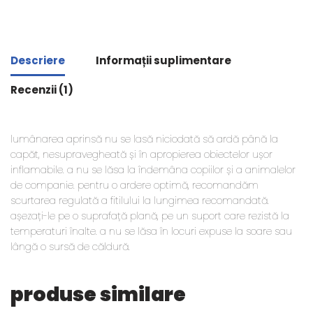
Descriere
Informații suplimentare
Recenzii (1)
lumânarea aprinsă nu se lasă niciodată să ardă până la
capăt, nesupravegheată și în apropierea obiectelor ușor
inflamabile. a nu se lăsa la îndemâna copiilor și a animalelor
de companie. pentru o ardere optimă, recomandăm
scurtarea regulată a fitilului la lungimea recomandată.
așezați-le pe o suprafață plană, pe un suport care rezistă la
temperaturi înalte. a nu se lăsa în locuri expuse la soare sau
lângă o sursă de căldură.
produse similare