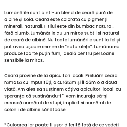
Lumânările sunt dintr-un blend de ceară pură de
albine și soia. Ceara este colorată cu pigmenți
minerali, naturali. Fitilul este din bumbac natural,
fără plumb. Lumânările au un miros subtil și natural
de ceară de albină. Nu toate lumânările sunt la fel și
pot avea ușoare semne de ”naturalețe”. Lumânarea
produce foarte puțin fum, ideală pentru persoane
sensibile la miros.
Ceara provine de la apicultori locali. Preluăm ceara
rămasă cu impurități, o curățăm și îi dăm o a doua
viață. Am ales să susținem câțiva apicultori locali cu
speranța că susținându-i îi vom încuraja să-și
crească numărul de stupi, implicit și numărul de
colonii de albine sănătoase.
*Culoarea lor poate fi ușor diferită față de ce vedeți