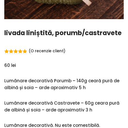
livada liniștită, porumb/castravete
(O recenzie client)
Evaluat la
5.00
din 5
60
lei
pe baza
unei
singure
evaluări
Lumânare decorativă Porumb – 140g ceară pură de
albină și soia – arde aproximativ 5 h
Lumânare decorativă Castravete – 60g ceara pură
de albină și soia – arde aproximativ 3 h
Lumânare decorativă. Nu este comestibilă.