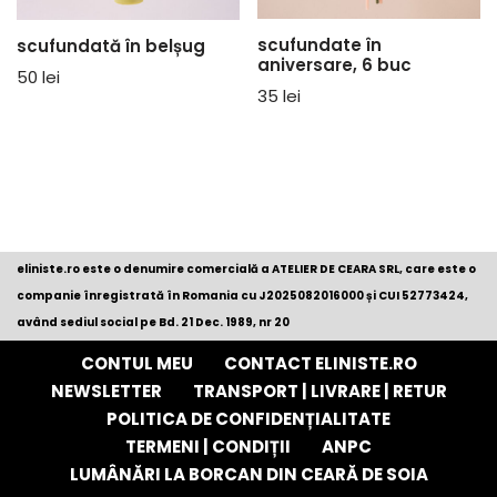
scufundate în
scufundată în belșug
aniversare, 6 buc
50
lei
35
lei
eliniste.ro este o denumire comercială a ATELIER DE CEARA SRL, care este o
companie înregistrată în Romania cu
J2025082016000
și CUI 52773424,
având sediul social pe Bd. 21 Dec. 1989, nr 20
CONTUL MEU
CONTACT ELINISTE.RO
NEWSLETTER
TRANSPORT | LIVRARE | RETUR
POLITICA DE CONFIDENȚIALITATE
TERMENI | CONDIȚII
ANPC
LUMÂNĂRI LA BORCAN DIN CEARĂ DE SOIA