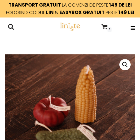
TRANSPORT GRATUIT
LA COMENZI DE PESTE
149 DE LEI
FOLOSIND CODUL
LIN
&
EASYBOX GRATUIT
PESTE
149 LEI
Sari
la
0
conținut