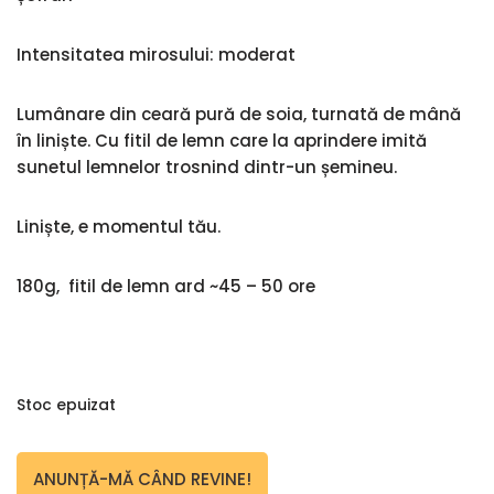
Intensitatea mirosului: moderat
Lumânare din ceară pură de soia, turnată de mână
în liniște. Cu fitil de lemn care la aprindere imită
sunetul lemnelor trosnind dintr-un șemineu.
Liniște, e momentul tău.
180g, fitil de lemn ard ~45 – 50 ore
Stoc epuizat
ANUNȚĂ-MĂ CÂND REVINE!