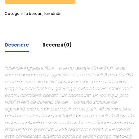
Categorii:
la borcan
,
lumânări
Descriere
Recenzii (0)
*atenție! îngrijește fitilul – taie cu atenție din el înainte de
fiecare aprindere și asigură-te că are cel mult 5 mm. curăță
ceara de resturile de fitil. aprinde lumânarea cu un chibrit
lung sau o brichetă cu gât lung și evită să înclini recipientul
pentru aprindere. așează lumânarea într-un loc sigur, plat,
vizibil și ferit de curenții de aer – consultă sfaturile de
siguranță. lasă lumânarea aprinsă cel puțin 40 de minute și
până are un fond complet topit, dar nu mai mult de 3 ore de
ardere continuă pe sesiune de ardere – astfel lumânarea va
arde uniform și parfumul va fi dispersat corect. o lumânare
este considerată epuizată odată ce vedeți partea metalică