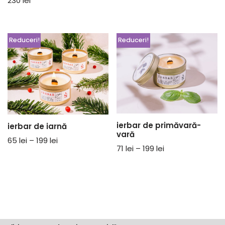
230
lei
din 5
5.00
din 5
Reduceri!
Reduceri!
ierbar de primăvară-
ierbar de iarnă
vară
65
lei
–
199
lei
71
lei
–
199
lei