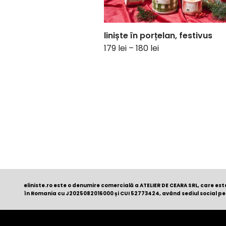
liniște în porțelan, festivus
179
lei
–
180
lei
eliniste.ro este o denumire comercială a ATELIER DE CEARA SRL, care es
în Romania cu
J2025082016000
și CUI 52773424, având sediul social pe B