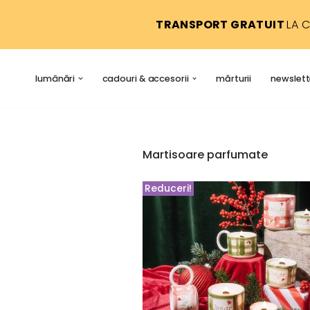
TRANSPORT GRATUIT
LA 
Sari
la
conținut
lumânări
cadouri & accesorii
mărturii
newslett
Martisoare parfumate
Reduceri!