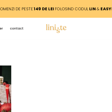
COMENZI DE PESTE
149 DE LEI
FOLOSIND CODUL
LIN
&
EASY
er
contact