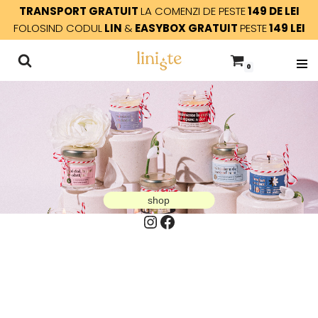
TRANSPORT GRATUIT
LA COMENZI DE PESTE
149 DE LEI
FOLOSIND CODUL
LIN
&
EASYBOX GRATUIT
PESTE
149 LEI
Sari
la
0
conținut
shop