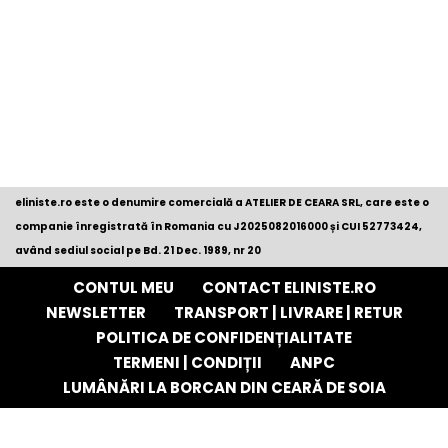
eliniste.ro este o denumire comercială a ATELIER DE CEARA SRL, care este o
companie înregistrată în Romania cu
J2025082016000
și CUI 52773424,
având sediul social pe Bd. 21 Dec. 1989, nr 20
CONTUL MEU
CONTACT ELINISTE.RO
NEWSLETTER
TRANSPORT | LIVRARE | RETUR
POLITICA DE CONFIDENȚIALITATE
TERMENI | CONDIȚII
ANPC
LUMÂNĂRI LA BORCAN DIN CEARĂ DE SOIA
Neve
| Propulsată de
WordPress